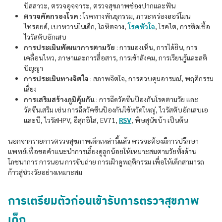
ปัสสาวะ, ตรวจอุจจาระ, ตรวจสุขภาพช่องปากและฟัน
ตรวจคัดกรองโรค
: โรคทางพันธุกรรม, ภาวะพร่องฮอร์โมน
ไทรอยด์, เบาหวานในเด็ก, โลหิตจาง,
โรคหัวใจ
, โรคไต, การติดเชื้อ
ไวรัสตับอักเสบ
การประเมินพัฒนาการตามวัย
: การมองเห็น, การได้ยิน, การ
เคลื่อนไหว, ภาษาและการสื่อสาร, การเข้าสังคม, การเรียนรู้และสติ
ปัญญา
การประเมินทางจิตใจ
: สภาพจิตใจ, การควบคุมอารมณ์, พฤติกรรม
เสี่ยง
การเสริมสร้างภูมิคุ้มกัน
: การฉีดวัคซีนป้องกันโรคตามวัย และ
วัคซีนเสริม เช่น การฉีดวัคซีนป้องกันไข้หวัดใหญ่, ไวรัสตับอักเสบเอ
และบี, ไวรัสHPV, อีสุกอีใส, EV71,
RSV
, พิษสุนัขบ้า เป็นต้น
นอกจากรายการตรวจสุขภาพเด็กเหล่านี้แล้ว ควรจะต้องมีการปรึกษา
แพทย์เพื่อขอคำแนะนำการเลี้ยงดูลูกน้อยให้เหมาะสมตามวัยทั้งด้าน
โภชนาการ การนอน การขับถ่าย การเฝ้าดูพฤติกรรม เพื่อให้เด็กสามารถ
ก้าวสู่ช่วงวัยอย่างเหมาะสม
การเตรียมตัวก่อนเข้ารับการตรวจสุขภาพ
เด็ก