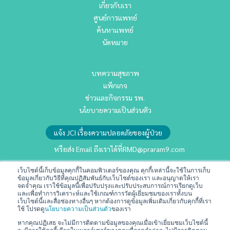
เกี่ยวกับเรา
ศูนย์การแพทย์
ค้นหาแพทย์
นัดหมาย
บทความสุขภาพ
แพ็กเกจ
ข่าวและกิจกรรม รพ.
นโยบายความเป็นส่วนตัว
แจ้ง JCI เรื่องความปลอดภัยของผู้ป่วย
หรือส่ง Email ถึงเราได้ที่
RMD@praram9.com
เว็บไซต์นี้เก็บข้อมูลคุกกี้ในคอมพิวเตอร์ของคุณ คุกกี้เหล่านี้จะใช้ในการเก็บ
ข้อมูลเกี่ยวกับวิธีที่คุณปฏิสัมพันธ์กับเว็บไซต์ของเรา และอนุญาตให้เรา
นักลงทุนสัมพันธ์
จดจำคุณ เราใช้ข้อมูลนี้เพื่อปรับปรุงและปรับประสบการณ์การเรียกดูเว็บ
การพัฒนาอย่างยั่งยืน
และเพื่อทำการวิเคราะห์และใช้เกณฑ์การวัดผู้เยี่ยมชมของเราทั้งบน
เว็บไซต์นี้และสื่อช่องทางอื่นๆ หากต้องการดูข้อมูลเพิ่มเติมเกี่ยวกับคุกกี้ที่เรา
ร่วมงานกับเรา
ใช้ โปรดดู
นโยบายความเป็นส่วนตัว
ของเรา
ติดต่อเรา
หากคุณปฏิเสธ จะไม่มีการติดตามข้อมูลของคุณเมื่อเข้าเยี่ยมชมเว็บไซต์นี้
จะมีการใช้คุกกี้เดียวในเบราว์เซอร์ของคุณเพื่อจดจำว่าจะไม่มีการติดตาม