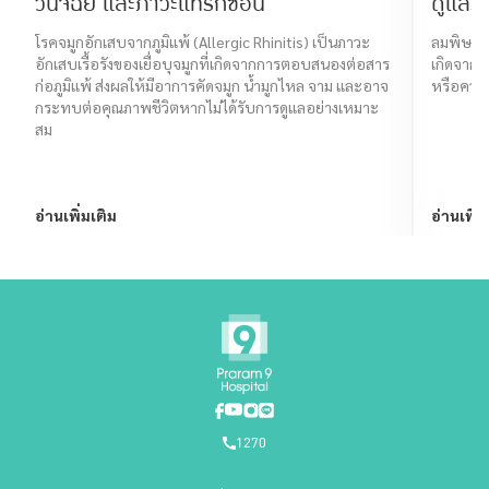
วินิจฉัย และภาวะแทรกซ้อน
ดูแลร
โรคจมูกอักเสบจากภูมิแพ้ (Allergic Rhinitis) เป็นภาวะ
ลมพิษ คือ
อักเสบเรื้อรังของเยื่อบุจมูกที่เกิดจากการตอบสนองต่อสาร
เกิดจากส
ก่อภูมิแพ้ ส่งผลให้มีอาการคัดจมูก น้ำมูกไหล จาม และอาจ
หรือความ
กระทบต่อคุณภาพชีวิตหากไม่ได้รับการดูแลอย่างเหมาะ
สม
อ่านเพิ่มเติม
อ่านเพิ่ม
1270