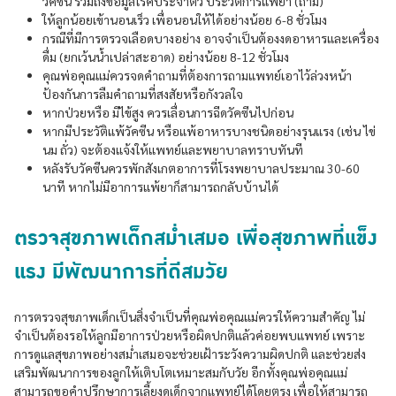
วัคซีน รวมถึงข้อมูลโรคประจำตัว ประวัติการแพ้ยา (ถ้ามี)
ให้ลูกน้อยเข้านอนเร็ว เพื่อนอนให้ได้อย่างน้อย 6-8 ชั่วโมง
กรณีที่มีการตรวจเลือดบางอย่าง อาจจำเป็นต้องงดอาหารและเครื่อง
ดื่ม (ยกเว้นน้ำเปล่าสะอาด) อย่างน้อย 8-12 ชั่วโมง
คุณพ่อคุณแม่ควรจดคำถามที่ต้องการถามแพทย์เอาไว้ล่วงหน้า
ป้องกันการลืมคำถามที่สงสัยหรือกังวลใจ
หากป่วยหรือ มีไข้สูง ควรเลื่อนการฉีดวัคซีนไปก่อน
หากมีประวัติแพ้วัคซีน หรือแพ้อาหารบางชนิดอย่างรุนแรง (เช่น ไข่
นม ถั่ว) จะต้องแจ้งให้แพทย์และพยาบาลทราบทันที
หลังรับวัคซีนควรพักสังเกตอาการที่โรงพยาบาลประมาณ 30-60
นาที หากไม่มีอาการแพ้ยาก็สามารถกลับบ้านได้
ตรวจสุขภาพเด็กสม่ำเสมอ เพื่อสุขภาพที่แข็ง
แรง มีพัฒนาการที่ดีสมวัย
การตรวจสุขภาพเด็กเป็นสิ่งจำเป็นที่คุณพ่อคุณแม่ควรให้ความสำคัญ ไม่
จำเป็นต้องรอให้ลูกมีอาการป่วยหรือผิดปกติแล้วค่อยพบแพทย์ เพราะ
การดูแลสุขภาพอย่างสม่ำเสมอจะช่วยเฝ้าระวังความผิดปกติ และช่วยส่ง
เสริมพัฒนาการของลูกให้เติบโตเหมาะสมกับวัย อีกทั้งคุณพ่อคุณแม่
สามารถขอคำปรึกษาการเลี้ยงดูเด็กจากแพทย์ได้โดยตรง เพื่อให้สามารถ