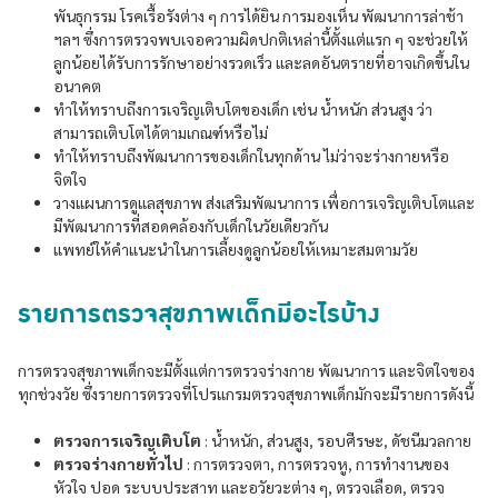
พันธุกรรม โรคเรื้อรังต่าง ๆ การได้ยิน การมองเห็น พัฒนาการล่าช้า
ฯลฯ ซึ่งการตรวจพบเจอความผิดปกติเหล่านี้ตั้งแต่แรก ๆ จะช่วยให้
ลูกน้อยได้รับการรักษาอย่างรวดเร็ว และลดอันตรายที่อาจเกิดขึ้นใน
อนาคต
ทำให้ทราบถึงการเจริญเติบโตของเด็ก เช่น น้ำหนัก ส่วนสูง ว่า
สามารถเติบโตได้ตามเกณฑ์หรือไม่
ทำให้ทราบถึงพัฒนาการของเด็กในทุกด้าน ไม่ว่าจะร่างกายหรือ
จิตใจ
วางแผนการดูแลสุขภาพ ส่งเสริมพัฒนาการ เพื่อการเจริญเติบโตและ
มีพัฒนาการที่สอดคล้องกับเด็กในวัยเดียวกัน
แพทย์ให้คำแนะนำในการเลี้ยงดูลูกน้อยให้เหมาะสมตามวัย
รายการตรวจสุขภาพเด็กมีอะไรบ้าง
การตรวจสุขภาพเด็กจะมีตั้งแต่การตรวจร่างกาย พัฒนาการ และจิตใจของ
ทุกช่วงวัย ซึ่งรายการตรวจที่โปรแกรมตรวจสุขภาพเด็กมักจะมีรายการดังนี้
ตรวจการเจริญเติบโต
: น้ำหนัก, ส่วนสูง, รอบศีรษะ, ดัชนีมวลกาย
ตรวจร่างกายทั่วไป
: การตรวจตา, การตรวจหู, การทำงานของ
หัวใจ ปอด ระบบประสาท และอวัยวะต่าง ๆ, ตรวจเลือด, ตรวจ