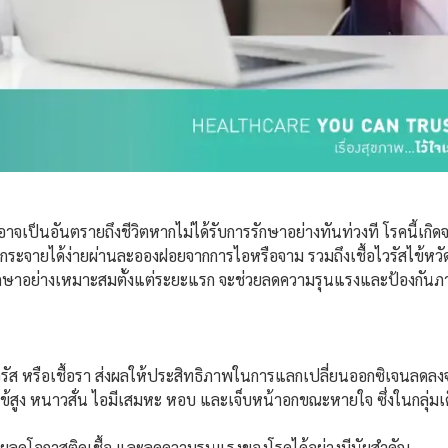
จเป็นอันตรายถึงชีวิตหากไม่ได้รับการรักษาอย่างทันท่วงที โรคนี้เกิดจ
ระจายได้ง่ายผ่านละอองฝอยจากการไอหรือจาม รวมถึงเชื้อไวรัสไข้หว
รรักษาอย่างเหมาะสมตั้งแต่ระยะแรก จะช่วยลดความรุนแรงและป้องกัน
ไวรัส หรือเชื้อรา ส่งผลให้ประสิทธิภาพในการแลกเปลี่ยนออกซิเจนลดล
้สูง หนาวสั่น ไอมีเสมหะ หอบ และเจ็บหน้าอกขณะหายใจ ซึ่งในกลุ่มเด็
วยลดโอกาสติดเชื้อ และลดความรุนแรงของโรคได้อย่างมีนัยสำคัญ