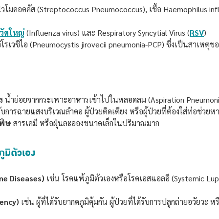
อนิวโมคอคคัส (Streptococcus Pneumococcus), เชื้อ Haemophilus inf
วัดใหญ่
(Influenza virus) และ Respiratory Syncytial Virus (
RSV
)
 จิโรเวซิไอ (Pneumocystis jirovecii pneumonia-PCP) ซึ่งเป็นสาเหตุข
ร
น้ำย่อยจากกระเพาะอาหารเข้าไปในหลอดลม (Aspiration Pneumonia) ซึ่
้รับการฉายแสงบริเวณลำคอ ผู้ป่วยติดเตียง หรือผู้ป่วยที่ต้องใส่ท่อช่ว
พิษ
สารเคมี หรือฝุ่นละอองขนาดเล็กในปริมาณมาก
ูมิตัวเอง
ne Diseases)
เช่น โรคแพ้ภูมิตัวเองหรือโรคเอสแอลอี (Systemic Lupus
iency)
เช่น ผู้ที่ได้รับยากดภูมิคุ้มกัน ผู้ป่วยที่ได้รับการปลูกถ่ายอวัยวะ ห