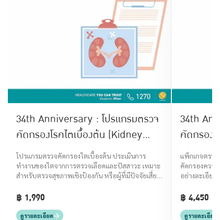
34th Anniversary : โปรแกรมตรวจ
34th Ann
คัดกรองโรคไตเบื้องต้น (Kidney
คัดกรองโ
Basic Screening)
Advance
โปรแกรมตรวจคัดกรองไตเบื้องต้น ประเมินการ
แพ็กเกจตรวจ
ทำงานของไตจากการตรวจเลือดและปัสสาวะ เหมาะ
คัดกรองความเส
สำหรับตรวจสุขภาพเชิงป้องกัน หรือผู้ที่มีปัจจัยเสี่ยง
อย่างละเอียด รู
โรคไต
฿ 1,990
฿ 4,450
ดูรายละเอียด
ดูรายละเอียด