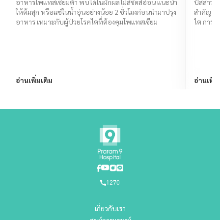
อาหารโพแทสเซียมต่ำ พบได้ในผักผลไม้สีซีดสีอ่อน แนะนำ
ปัสสาวะน
ให้ต้มสุก หรือแช่ในน้ำอุ่นอย่างน้อย 2 ชั่วโมงก่อนนำมาปรุง
สำคัญ สา
อาหาร เหมาะกับผู้ป่วยโรคไตที่ต้องคุมโพแทสเซียม
ไต การอุ
อ่านเพิ่มเติม
อ่านเพิ่ม
1270
เกี่ยวกับเรา