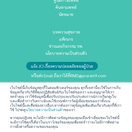
ศูนย์การแพทย์
ค้นหาแพทย์
นัดหมาย
บทความสุขภาพ
แพ็กเกจ
ข่าวและกิจกรรม รพ.
นโยบายความเป็นส่วนตัว
แจ้ง JCI เรื่องความปลอดภัยของผู้ป่วย
หรือส่ง Email ถึงเราได้ที่
RMD@praram9.com
เว็บไซต์นี้เก็บข้อมูลคุกกี้ในคอมพิวเตอร์ของคุณ คุกกี้เหล่านี้จะใช้ในการเก็บ
ข้อมูลเกี่ยวกับวิธีที่คุณปฏิสัมพันธ์กับเว็บไซต์ของเรา และอนุญาตให้เรา
นักลงทุนสัมพันธ์
จดจำคุณ เราใช้ข้อมูลนี้เพื่อปรับปรุงและปรับประสบการณ์การเรียกดูเว็บ
การพัฒนาอย่างยั่งยืน
และเพื่อทำการวิเคราะห์และใช้เกณฑ์การวัดผู้เยี่ยมชมของเราทั้งบน
เว็บไซต์นี้และสื่อช่องทางอื่นๆ หากต้องการดูข้อมูลเพิ่มเติมเกี่ยวกับคุกกี้ที่เรา
ร่วมงานกับเรา
ใช้ โปรดดู
นโยบายความเป็นส่วนตัว
ของเรา
ติดต่อเรา
หากคุณปฏิเสธ จะไม่มีการติดตามข้อมูลของคุณเมื่อเข้าเยี่ยมชมเว็บไซต์นี้
จะมีการใช้คุกกี้เดียวในเบราว์เซอร์ของคุณเพื่อจดจำว่าจะไม่มีการติดตาม
ข้อกำหนดและเงื่อนไข
การตั้งค่าหรือความชอบของคุณ