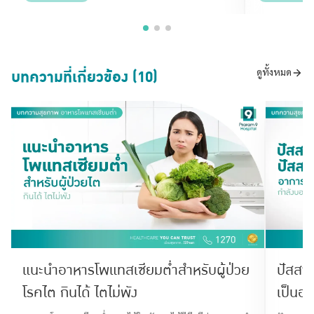
บทความที่เกี่ยวข้อง (10)
ดูทั้งหมด
แนะนำอาหารโพแทสเซียมต่ำสำหรับผู้ป่วย
ปัสสาว
โรคไต กินได้ ไตไม่พัง
เป็นอะ