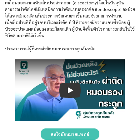
เคลื่อนออกมากดทับเส้นประสาทออก (discectomy) โดยในปัจจุบัน
สามารถผ่าตัดโดยใช้เทคนิคการผ่าตัดแบบส่องกล้อง(endoscope) จะช่วย
ให้แพทย์มองเห็นเส้นประสาทชัดเจนมากขึ้น และช่วยลดการทำลาย
เนื้อเยื่อส่วนดีที่อยู่รอบบริเวณผ่าตัด ทำให้ร่างกายมีความบอบช้ำน้อย ผู้
ป่วยจะปวดแผลน้อยลง และมีแผลเล็ก ผู้ป่วยจึงฟื้นตัวไว สามารถกลับไปใช้
ชีวิตตามปกติได้เร็วขึ้น
ประสบการณ์ผู้ที่เคยผ่าตัดหมอนรองกระดูกสันหลัง
Play
สนใจนัดหมายแพทย์