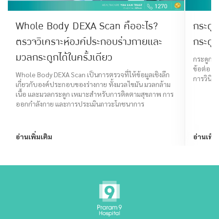
Whole Body DEXA Scan คืออะไร?
กระดูก
ตรวจวิเคราะห์องค์ประกอบร่างกายและ
กระดูก
มวลกระดูกได้ในครั้งเดียว
กระดูกงอ
ข้อต่อ โ
Whole Body DEXA Scan เป็นการตรวจที่ให้ข้อมูลเชิงลึก
การวินิฉ
เกี่ยวกับองค์ประกอบของร่างกาย ทั้งมวลไขมัน มวลกล้าม
เนื้อ และมวลกระดูก เหมาะสำหรับการติดตามสุขภาพ การ
ออกกำลังกาย และการประเมินภาวะโภชนาการ
อ่านเพิ่มเติม
อ่านเพิ่ม