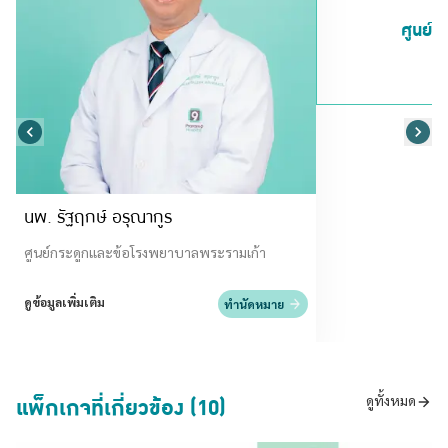
ศูนย์ก
นพ. รัฐฤกษ์ อรุณากูร
ศูนย์กระดูกและข้อโรงพยาบาลพระรามเก้า
ดูข้อมูลเพิ่มเติม
ทำนัดหมาย
แพ็กเกจที่เกี่ยวข้อง (10)
ดูทั้งหมด