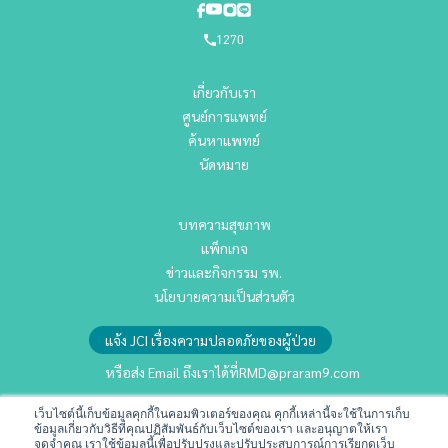
1270
เกี่ยวกับเรา
ศูนย์การแพทย์
ค้นหาแพทย์
นัดหมาย
บทความสุขภาพ
แพ็กเกจ
ข่าวและกิจกรรม รพ.
นโยบายความเป็นส่วนตัว
แจ้ง JCI เรื่องความปลอดภัยของผู้ป่วย
หรือส่ง Email ถึงเราได้ที่
RMD@praram9.com
เว็บไซต์นี้เก็บข้อมูลคุกกี้ในคอมพิวเตอร์ของคุณ คุกกี้เหล่านี้จะใช้ในการเก็บ
ข้อมูลเกี่ยวกับวิธีที่คุณปฏิสัมพันธ์กับเว็บไซต์ของเรา และอนุญาตให้เรา
นักลงทุนสัมพันธ์
จดจำคุณ เราใช้ข้อมูลนี้เพื่อปรับปรุงและปรับประสบการณ์การเรียกดูเว็บ