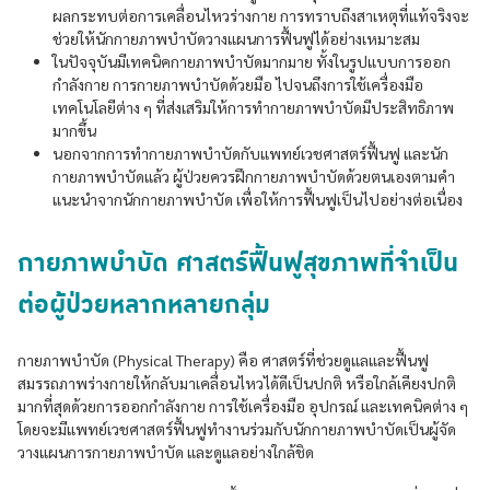
ผลกระทบต่อการเคลื่อนไหวร่างกาย การทราบถึงสาเหตุที่แท้จริงจะ
ช่วยให้นักกายภาพบำบัดวางแผนการฟื้นฟูได้อย่างเหมาะสม
ในปัจจุบันมีเทคนิคกายภาพบำบัดมากมาย ทั้งในรูปแบบการออก
กำลังกาย การกายภาพบำบัดด้วยมือ ไปจนถึงการใช้เครื่องมือ
เทคโนโลยีต่าง ๆ ที่ส่งเสริมให้การทำกายภาพบำบัดมีประสิทธิภาพ
มากขึ้น
นอกจากการทำกายภาพบำบัดกับแพทย์เวชศาสตร์ฟื้นฟู และนัก
กายภาพบำบัดแล้ว ผู้ป่วยควรฝึกกายภาพบำบัดด้วยตนเองตามคำ
แนะนำจากนักกายภาพบำบัด เพื่อให้การฟื้นฟูเป็นไปอย่างต่อเนื่อง
กายภาพบำบัด ศาสตร์ฟื้นฟูสุขภาพที่จำเป็น
ต่อผู้ป่วยหลากหลายกลุ่ม
กายภาพบำบัด (Physical Therapy) คือ ศาสตร์ที่ช่วยดูแลและฟื้นฟู
สมรรถภาพร่างกายให้กลับมาเคลื่อนไหวได้ดีเป็นปกติ หรือใกล้เคียงปกติ
มากที่สุดด้วยการออกกำลังกาย การใช้เครื่องมือ อุปกรณ์ และเทคนิคต่าง ๆ
โดยจะมีแพทย์เวชศาสตร์ฟื้นฟูทำงานร่วมกับนักกายภาพบำบัดเป็นผู้จัด
วางแผนการกายภาพบำบัด และดูแลอย่างใกล้ชิด