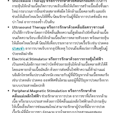
Shockwave Therapy หรือการรักษาด้วยคลื่นกระแทก
เป็นการ
กระตุ้นให้กล้ามเนื้อเกิดการบาดเจ็บเพื่อให้เกิดการสร้างเนื้อเยื่อขึ้นมา
ใหม่ กระบวนการนี้จะช่วยสลายพังผืด ให้กล้ามเนื้อคลายตัว และยัง
ช่วยให้เลือดไหลเวียนได้ดีขึ้น นิยมรักษาในผู้ที่มีอาการปวดข้อมือ คอ
บ่า ไหล่ อาการรองช้ำ เป็นต้น
Ultrasound Therapy หรือการรักษาด้วยคลื่นอัลตราซาวนด์
เป็นวิธีการรักษาโดยการใช้คลื่นเสียงความถี่สูงยิงลงไปยังชั้นกล้ามเนื้อ
จนเกิดความร้อน เพื่อให้กล้ามเนื้อเกิดการคลายตัวออก พร้อมกระตุ้น
ให้เลือดไหลเวียนดี นิยมใช้เพื่อบรรเทาอาการปวดเรื้อรัง เช่น ปวดคอ
ปวดเข่า
อาการบาดเจ็บจากอุบัติเหตุ ไปจนถึงเพื่อเร่งการฟื้นฟูในผู้
ป่วยหลังผ่าตัด
Electrical Stimulator หรือการรักษาด้วยการกระตุ้นไฟฟ้า
เป็นเทคโนโลยีกายภาพบำบัดที่ช่วยกระตุ้นให้กล้ามเนื้อคลายตัวได้ดี
โดยเฉพาะกล้ามเนื้อมัดเล็ก ด้วยการส่งคลื่นไฟฟ้าความถี่ต่ำผ่านแผ่
นอิเล็กโทรดที่แปะบนผิวหนัง เหมาะกับผู้ที่มีปัญหากล้ามเนื้อหดเกร็ง
เช่น ปวดหลัง ปวดคอ ออฟฟิศซินโดรม และผู้ที่มีปัญหาปวดเกร็งจาก
ระบบประสาทผิดปกติ
Peripheral Magnetic Stimulation หรือการรักษาด้วย
คลื่นแม่เหล็กไฟฟ้า
ช่วยรักษาอาการปวด อาการชาที่เกิดจากกล้าม
เนื้อ หรือระบบประสาทด้วยการใช้คลื่นแม่เหล็กไฟฟ้าลงไปกระตุ้น
ให้เนื้อเยื่อเกิดการซ่อมแซมใหม่ สามารถรักษาผู้ป่วยที่มีอาการปวด
เรื้อรัง ผู้ที่มีอาการชา อ่อนแรง จากโรคระบบประสาทและสมอง