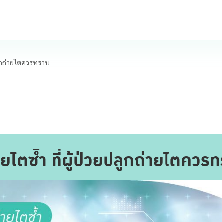
ปลูกถ่ายไตควรทราบ
ายไตซ้ำ ที่ผู้ป่วยปลูกถ่ายไตควร