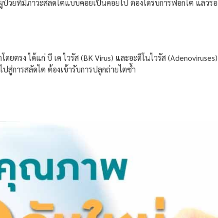
ผู้ป่วยที่มีภาวะสลัดไตแบบค่อยเป็นค่อยไป ต้องได้รับการฟอกไต แล้วรอเ
ยตรง ได้แก่ บี เค ไวรัส (BK Virus) และอะดีโนไวรัส (Adenoviruses) ห
ำไปสู่การสลัดไต ต้องเข้ารับการปลูกถ่ายไตซ้ำ