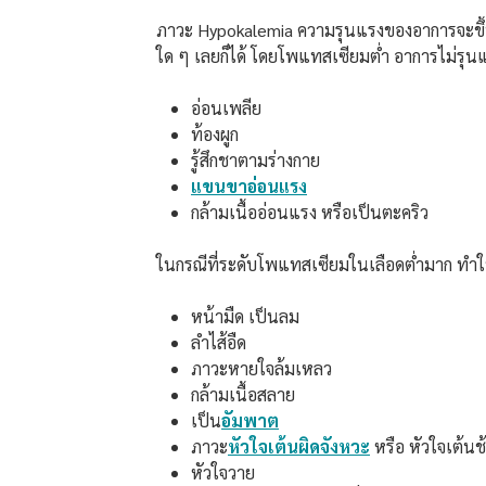
ภาวะ Hypokalemia ความรุนแรงของอาการจะขึ้น
ใด ๆ เลยก็ได้ โดยโพแทสเซียมต่ำ อาการไม่รุนแ
อ่อนเพลีย
ท้องผูก
รู้สึกชาตามร่างกาย
แขนขาอ่อนแรง
กล้ามเนื้ออ่อนแรง หรือเป็นตะคริว
ในกรณีที่ระดับโพแทสเซียมในเลือดต่ำมาก ทำให
หน้ามืด เป็นลม
ลำไส้อืด
ภาวะหายใจล้มเหลว
กล้ามเนื้อสลาย
เป็น
อัมพาต
ภาวะ
หัวใจเต้นผิดจังหวะ
หรือ หัวใจเต้นช
หัวใจวาย