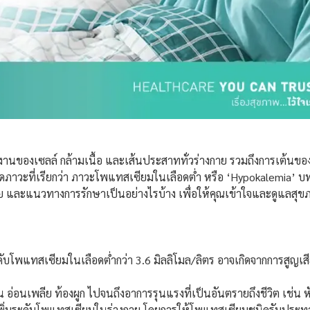
านของเซลล์ กล้ามเนื้อ และเส้นประสาททั่วร่างกาย รวมถึงการเต้นข
ิดภาวะที่เรียกว่า ภาวะโพแทสเซียมในเลือดต่ำ หรือ ‘Hypokalemia’ บ
ย และแนวทางการรักษาเป็นอย่างไรบ้าง เพื่อให้คุณเข้าใจและดูแลสุขภา
ับโพแทสเซียมในเลือดต่ำกว่า 3.6 มิลลิโมล/ลิตร อาจเกิดจากการสูญเสี
่น อ่อนเพลีย ท้องผูก ไปจนถึงอาการรุนแรงที่เป็นอันตรายถึงชีวิต เช่น
พิ่มระดับโพแทสเซียมในร่างกาย โดยการให้โพแทสเซียมชนิดรับประทา