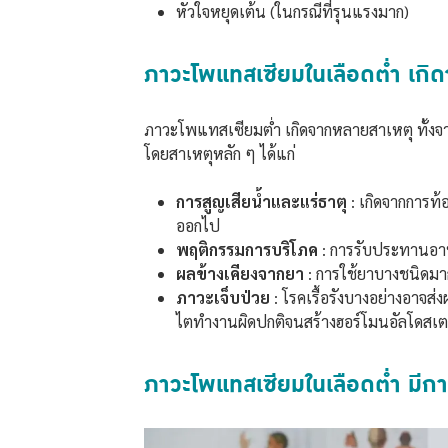
หัวใจหยุดเต้น (ในกรณีที่รุนแรงมาก)
ภาวะโพแทสเซียมในเลือดต่ำ เกิ
ภาวะโพแทสเซียมต่ำ เกิดจากหลายสาเหตุ ทั้งจ
โดยสาเหตุหลัก ๆ ได้แก่
การสูญเสียน้ำและแร่ธาตุ
: เกิดจากการท้
ออกไป
พฤติกรรมการบริโภค
: การรับประทานอาหา
ผลข้างเคียงจากยา
: การใช้ยาบางชนิดมา
ภาวะเจ็บป่วย
: โรคเรื้อรังบางอย่างอาจส
ไตทำงานผิดปกติจนสร้างฮอร์โมนอัลโดสเต
ภาวะโพแทสเซียมในเลือดต่ำ มีการ