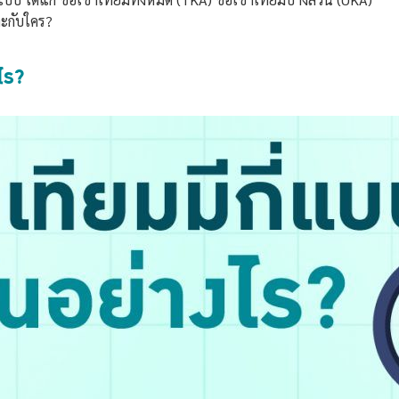
ะกับใคร?
ไร?