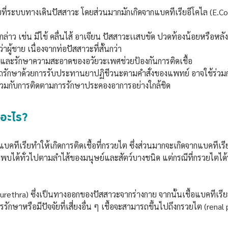
ยที่ระบบทางเดินปัสสาวะ โดยส่วนมากมักเกิดจากแบคทีเรียอีโคไล (E.Col
งกล่าว เช่น มีไข้ คลื่นไส้ อาเจียน ปัสสาวะเเสบขัด ปวดท้องน้อยหรือหลัง
ผู้ชาย เนื่องจากท่อปัสสาวะที่สั้นกว่า
วะและรักษาความสะอาดของอวัยวะเพศช่วยป้องกันการติดเชื้อ
ารถรักษาด้วยการรับประทานยาปฏิชีวนะตามคำสั่งของแพทย์ อาจใช้ร่วม
ร่วมกับการติดตามการรักษาประคองอาการอย่างใกล้ชิด
อะไร?
แบคทีเรียทำให้เกิดการติดเชื้อที่กรวยไต ซึ่งส่วนมากจะเกิดจากแบคทีเรีย 
ถพบได้ทั่วไปตามลำไส้ของมนุษย์และสัตว์บางชนิด แต่กรณีที่กรวยไตได
ะ (urethra) ซึ่งเป็นทางออกของปัสสาวะจากร่างกาย จากนั้นเชื้อแบคที
กษาหรือมีปัจจัยที่เสี่ยงอื่น ๆ เชื้อจะสามารถขึ้นไปถึงกรวยไต (renal p