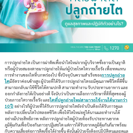
การปลูกถ่ายไต เป็นการผ่าตัดเพื่อนำไตใหม่จากผู้บริจาคซึ่งอาจเป็นญาติ
หรือผู้ป่วยสมองตายมาปลูกถ่ายให้แก่ผู้ป่วยโรคไตวายเรื้อรัง เพื่อทดแทน
การทำงานของไตที่บกพร่องไป ซึ่งปัจจุบันความสำเร็จของ
การปลูกถ่าย
ไต
มีอัตราค่อนข้างสูง ผู้ป่วยที่ได้รับการปลูกถ่ายไตจะมีคุณภาพชีวิตที่ดีขึ้น
สามารถกลับมาใช้ชีวิตได้ตามปกติ สามารถทำงาน รับประทานอาหาร และ
ออกกำลังกายได้เป็นอย่างดี จึงนับว่าเป็นทางเลือกการรักษาที่ดีที่สุดของผู้
ป่วยภาวะไตวายเรื้อรัง และ
ไตที่ปลูกถ่ายใหม่สามารถใช้งานได้นานกว่า
10 ปี
อย่างไรก็ผู้ป่วยที่ได้รับการปลูกถ่ายไตยังจำเป็นต้องได้รับการดูแล
หลังการเปลี่ยนไตไปตลอดชีวิต เพื่อให้ไตใหม่อยู่ได้นานและทำงานได้
อย่างมีประสิทธิภาพ หลังการปลูกถ่ายไตผู้ป่วยต้องรับประทานยากด
ภูมิคุ้มกันเพื่อป้องกันภาวะปฏิเสธไต แต่การได้รับยากดภูมิคุ้มกันก็มาพร้อม
กับความเสี่ยงต่อการติดเชื้อได้ง่ายขึ้น ดังนั้นผู้ป่วยจึงต้องปฏิบัติตนและดูแล