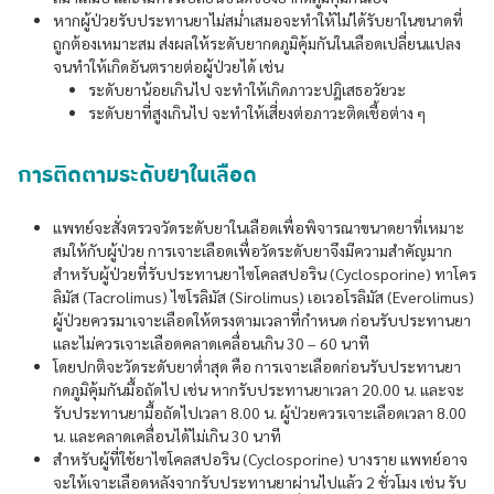
หากผู้ป่วยรับประทานยาไม่สม่ำเสมอจะทำให้ไม่ได้รับยาในขนาดที่
ถูกต้องเหมาะสม ส่งผลให้ระดับยากดภูมิคุ้มกันในเลือดเปลี่ยนแปลง
จนทำให้เกิดอันตรายต่อผู้ป่วยได้ เช่น
ระดับยาน้อยเกินไป จะทำให้เกิดภาวะปฎิเสธอวัยวะ
ระดับยาที่สูงเกินไป จะทำให้เสี่ยงต่อภาวะติดเชื้อต่าง ๆ
การติดตามระดับยาในเลือด
แพทย์จะสั่งตรวจวัดระดับยาในเลือดเพื่อพิจารณาขนาดยาที่เหมาะ
สมให้กับผู้ป่วย การเจาะเลือดเพื่อวัดระดับยาจึงมีความสำคัญมาก
สำหรับผู้ป่วยที่รับประทานยาไซโคลสปอริน (Cyclosporine) ทาโคร
ลิมัส (Tacrolimus) ไซโรลิมัส (Sirolimus) เอเวอโรลิมัส (Everolimus)
ผู้ป่วยควรมาเจาะเลือดให้ตรงตามเวลาที่กำหนด ก่อนรับประทานยา
และไม่ควรเจาะเลือดคลาดเคลื่อนเกิน 30 – 60 นาที
โดยปกติจะวัดระดับยาต่ำสุด คือ การเจาะเลือดก่อนรับประทานยา
กดภูมิคุ้มกันมื้อถัดไป เช่น หากรับประทานยาเวลา 20.00 น. และจะ
รับประทานยามื้อถัดไปเวลา 8.00 น. ผู้ป่วยควรเจาะเลือดเวลา 8.00
น. และคลาดเคลื่อนได้ไม่เกิน 30 นาที
สำหรับผู้ที่ใช้ยาไซโคลสปอริน (Cyclosporine) บางราย แพทย์อาจ
จะให้เจาะเลือดหลังจากรับประทานยาผ่านไปแล้ว 2 ชั่วโมง เช่น รับ