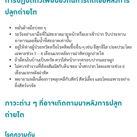
การปฏิบัติตัวเพื่อป้องกันการติดเชื้อหลังการ
ปลูกถ่ายไต
หมั่นล้างมือบ่อย ๆ
ระวังอย่าเอามือที่ไม่สะอาดมาถูหน้าหรือเอาเข้าปาก รับประทาน
อาหารและดื่มน้ำที่สะอาดเท่านั้น
อยู่ให้ห่างผู้ป่วยหวัดหรือโรคติดเชื้ออื่น ๆ เช่น อีสุกอีใส ปอดปวม โดย
เฉพาะช่วง 3 – 6 เดือนแรกหลังการผ่าตัดปลูกถ่ายไต
ถ้ามีคนในบ้านเป็นหวัด ควรใส่หน้ากากครอบปากและจมูก
ไม่ควรทำงานที่ต้องสัมผัสกับดิน ขยะ น้ำสกปรก โดยเฉพาะช่วง 6
เดือนแรกหลังผ่าตัด
พยายามหลีกเลี่ยงการคลุกคลีกับสัตว์ สัตว์เลี้ยง และโดยเฉพาะอย่าง
ยิ่งสัตว์จรจัด
ภาวะต่าง ๆ ที่อาจเกิดตามมาหลังการปลูก
ถ่ายไต
โรคความดัน