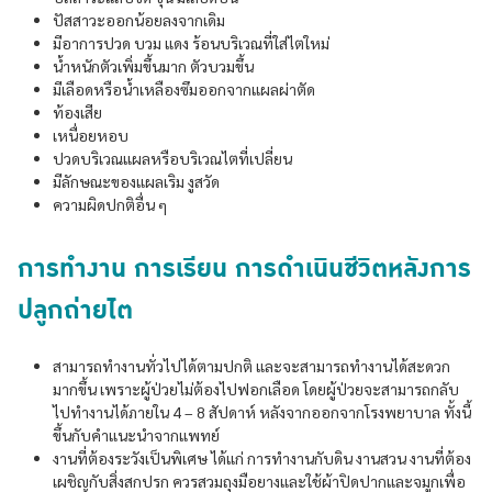
ปัสสาวะออกน้อยลงจากเดิม
มีอาการปวด บวม แดง ร้อนบริเวณที่ใส่ไตใหม่
น้ำหนักตัวเพิ่มขึ้นมาก ตัวบวมขึ้น
มีเลือดหรือน้ำเหลืองซึมออกจากแผลผ่าตัด
ท้องเสีย
เหนื่อยหอบ
ปวดบริเวณแผลหรือบริเวณไตที่เปลี่ยน
มีลักษณะของแผลเริม งูสวัด
ความผิดปกติอื่น ๆ
การทำงาน การเรียน การดำเนินชีวิตหลังการ
ปลูกถ่ายไต
สามารถทำงานทั่วไปได้ตามปกติ และจะสามารถทำงานได้สะดวก
มากขึ้น เพราะผู้ป่วยไม่ต้องไปฟอกเลือด โดยผู้ป่วยจะสามารถกลับ
ไปทำงานได้ภายใน 4 – 8 สัปดาห์ หลังจากออกจากโรงพยาบาล ทั้งนี้
ขึ้นกับคำแนะนำจากแพทย์
งานที่ต้องระวังเป็นพิเศษ ได้แก่ การทำงานกับดิน งานสวน งานที่ต้อง
เผชิญกับสิ่งสกปรก ควรสวมถุงมือยางและใช้ผ้าปิดปากและจมูกเพื่อ