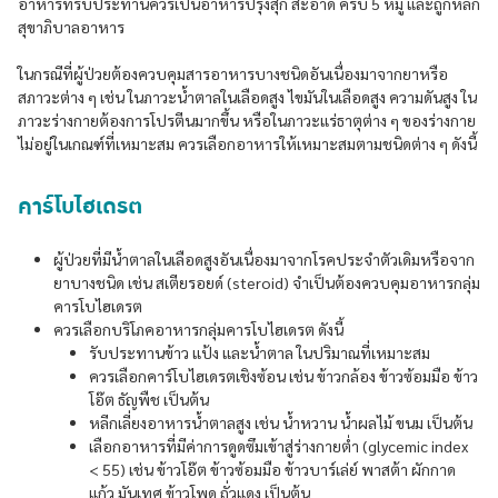
อาหารที่รับประทานควรเป็นอาหารปรุงสุก สะอาด ครบ 5 หมู่ และถูกหลัก
สุขาภิบาลอาหาร
ในกรณีที่ผู้ป่วยต้องควบคุมสารอาหารบางชนิดอันเนื่องมาจากยาหรือ
สภาวะต่าง ๆ เช่น ในภาวะน้ำตาลในเลือดสูง ไขมันในเลือดสูง ความดันสูง ใน
ภาวะร่างกายต้องการโปรตีนมากขึ้น หรือในภาวะแร่ธาตุต่าง ๆ ของร่างกาย
ไม่อยู่ในเกณฑ์ที่เหมาะสม ควรเลือกอาหารให้เหมาะสมตามชนิดต่าง ๆ ดังนี้
คาร์โบไฮเดรต
ผู้ป่วยที่มีน้ำตาลในเลือดสูงอันเนื่องมาจากโรคประจำตัวเดิมหรือจาก
ยาบางชนิด เช่น สเตียรอยด์ (steroid) จำเป็นต้องควบคุมอาหารกลุ่ม
คารโบไฮเดรต
ควรเลือกบริโภคอาหารกลุ่มคารโบไฮเดรต ดังนี้
รับประทานข้าว แป้ง และน้ำตาล ในปริมาณที่เหมาะสม
ควรเลือกคาร์โบไฮเดรตเชิงซ้อน เช่น ข้าวกล้อง ข้าวซ้อมมือ ข้าว
โอ๊ต ธัญพืช เป็นต้น
หลีกเลี่ยงอาหารน้ำตาลสูง เช่น น้ำหวาน น้ำผลไม้ ขนม เป็นต้น
เลือกอาหารที่มีค่าการดูดซึมเข้าสู่ร่างกายต่ำ (glycemic index
< 55) เช่น ข้าวโอ๊ต ข้าวซ้อมมือ ข้าวบาร์เล่ย์ พาสต้า ผักกาด
แก้ว มันเทศ ข้าวโพด ถั่วแดง เป็นต้น