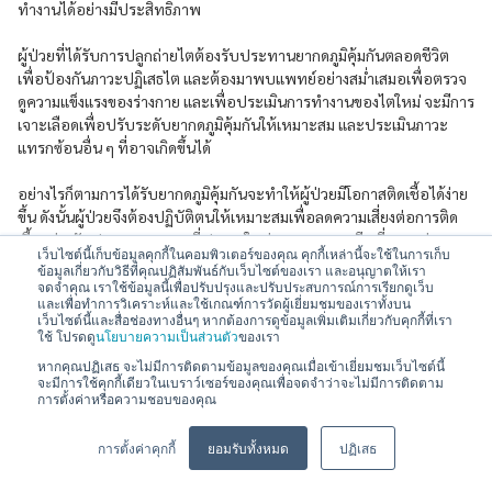
ทำงานได้อย่างมีประสิทธิภาพ
ผู้ป่วยที่ได้รับการปลูกถ่ายไตต้องรับประทานยากดภูมิคุ้มกันตลอดชีวิต
เพื่อป้องกันภาวะปฏิเสธไต และต้องมาพบแพทย์อย่างสม่ำเสมอเพื่อตรวจ
ดูความแข็งแรงของร่างกาย และเพื่อประเมินการทำงานของไตใหม่ จะมีการ
เจาะเลือดเพื่อปรับระดับยากดภูมิคุ้มกันให้เหมาะสม และประเมินภาวะ
แทรกซ้อนอื่น ๆ ที่อาจเกิดขึ้นได้
อย่างไรก็ตามการได้รับยากดภูมิคุ้มกันจะทำให้ผู้ป่วยมีโอกาสติดเชื้อได้ง่าย
ขึ้น ดังนั้นผู้ป่วยจึงต้องปฏิบัติตนให้เหมาะสมเพื่อลดความเสี่ยงต่อการติด
เชื้อ เช่น รับประทานอาหารที่ปรุงสุกใหม่และสะอาด หลีกเลี่ยงแหล่งชุมชน
เว็บไซต์นี้เก็บข้อมูลคุกกี้ในคอมพิวเตอร์ของคุณ คุกกี้เหล่านี้จะใช้ในการเก็บ
ที่มีคนแออัด ออกกำลังกายสม่ำเสมอ และได้รับวัคซีนป้องกันโรคอย่าง
ข้อมูลเกี่ยวกับวิธีที่คุณปฏิสัมพันธ์กับเว็บไซต์ของเรา และอนุญาตให้เรา
เหมาะสมตามคำแนะนำของแพทย์
จดจำคุณ เราใช้ข้อมูลนี้เพื่อปรับปรุงและปรับประสบการณ์การเรียกดูเว็บ
และเพื่อทำการวิเคราะห์และใช้เกณฑ์การวัดผู้เยี่ยมชมของเราทั้งบน
เว็บไซต์นี้และสื่อช่องทางอื่นๆ หากต้องการดูข้อมูลเพิ่มเติมเกี่ยวกับคุกกี้ที่เรา
ใช้ โปรดดู
นโยบายความเป็นส่วนตัว
ของเรา
ปรึกษาแพทย์ผู้เชี่ยวชาญกับ Praram 9 V ปรึกษาแพทย์ได้ทุกที่ผ่านทาง
หากคุณปฏิเสธ จะไม่มีการติดตามข้อมูลของคุณเมื่อเข้าเยี่ยมชมเว็บไซต์นี้
จะมีการใช้คุกกี้เดียวในเบราว์เซอร์ของคุณเพื่อจดจำว่าจะไม่มีการติดตาม
วิดีโอคอล (Telemedicine)
การตั้งค่าหรือความชอบของคุณ
💬
สอบถามข้อมูลหรือบริการได้เลยครับ
การตั้งค่าคุกกี้
ยอมรับทั้งหมด
ปฏิเสธ
สนใจนัดแพทย์