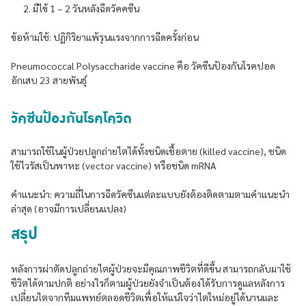
มีไข้ 1 – 2 วันหลังฉีดวัคคซีน
ข้อห้ามใช้: ปฏิกิริยาแพ้รุนแรงจากการฉีดครั้งก่อน
Pneumococcal Polysaccharide vaccine คือ วัคซีนป้องกันโรคปอด
อักเสบ 23 สายพันธุ์
วัคซีนป้องกันโรคโควิด
สามารถใช้ในผู้ป่วยปลูกถ่ายไตได้ทั้งชนิดเชื้อตาย (killed vaccine), ชนิด
ใช้ไวรัสเป็นพาหะ (vector vaccine) หรือชนิด mRNA
คำแนะนำ: ความถี่ในการฉีดวัคซีนแต่ละแบบยังต้องติดตามตามคำแนะนำ
ล่าสุด (อาจมีการเปลี่ยนแปลง)
สรุป
หลังการผ่าตัดปลูกถ่ายไตผู้ป่วยจะมีคุณภาพชีวิตที่ดีขึ้น สามารถกลับมาใช้
ชีวิตได้ตามปกติ อย่างไรก็ตามผู้ป่วยยังจำเป็นต้องได้รับการดูแลหลังการ
เปลี่ยนไตจากทีมแพทย์ตลอดชีวิตเพื่อให้แน่ใจว่าไตใหม่อยู่ได้นานและ