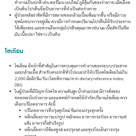
ทำงานเป็นปกติ เช่น ฮอร์โมน เอนไซม์ ภูมิคุ้มกันของร่างกาย เม็ดเลือด
เป็นต้น โปรตีนจึงเป็นอาหารที่จำเป็นต่อร่างกาย
ผู้ป่วยหลังผ่าตัดที่มีการสลายของกล้ามเนื้อเพิ่มมากขึ้น หรือมีภาวะ
ทุพโภชนาการอยู่เดิม ควรมีการกำหนดปริมาณโปรตีนให้รับประทาน
ได้เพียงพอ และควรเลือกกลุ่มโปรตีนคุณภาพ เช่น นม เนื้อสัตว์ไม่ติด
มัน เนื้อปลา ไข่ขาว เป็นต้น
โซเดียม
โซเดียม มีหน้าที่สำคัญในการควบคุมการทำงานของระบบประสาท
และกล้ามเนื้อ สำหรับคนปกติทั่วไปแนะนำให้บริโภคโซเดียมไม่เกิน
2,000 มิลลิกรัม/วัน (โดยพิจารณาจาก dietary reference index;
DRI)
ในผู้ป่วยที่มีปัญหาโรคไต ความดันสูง น้ำท่วมปอด มีการคั่งของ
ของเหลวในร่างกาย และแพทย์กำหนดให้จำกัดปริมาณโซเดียม ควร
เลือกบริโภคอาหาร ดังนี้
บริโภคอาหารที่ปรุงสุกใหม่ ชิมก่อนปรุงทุกครั้ง
หลีกเลี่ยงอาหารแปรรูป หมักดอง อาหารกระป๋อง อาหารแช่
แข็ง อาหารกึ่งสำเร็จรูป
หลีกเลี่ยงการใช้ผงชูรส ผงปรุงรส และซุปก้อนในการปรุง
อาหาร