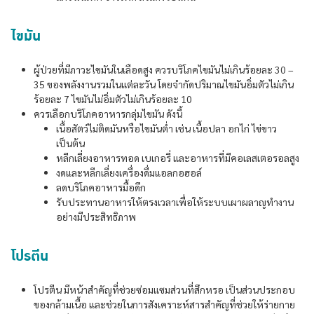
ไขมัน
ผู้ป่วยที่มีภาวะไขมันในเลือดสูง ควรบริโภคไขมันไม่เกินร้อยละ 30 –
35 ของพลังงานรวมในแต่ละวัน โดยจำกัดปริมาณไขมันอิ่มตัวไม่เกิน
ร้อยละ 7 ไขมันไม่อิ่มตัวไม่เกินร้อยละ 10
ควรเลือกบริโภคอาหารกลุ่มไขมัน ดังนี้
เนื้อสัตว์ไม่ติดมันหรือไขมันต่ำ เช่น เนื้อปลา อกไก่ ไข่ขาว
เป็นต้น
หลีกเลี่ยงอาหารทอด เบเกอรี่ และอาหารที่มีคอเลสเตอรอลสูง
งดและหลีกเลี่ยงเครื่องดื่มแอลกอฮอล์
ลดบริโภคอาหารมื้อดึก
รับประทานอาหารให้ตรงเวลาเพื่อให้ระบบเผาผลาญทำงาน
อย่างมีประสิทธิภาพ
โปรตีน
โปรตีน มีหน้าสำคัญที่ช่วยซ่อมแซมส่วนที่สึกหรอ เป็นส่วนประกอบ
ของกล้ามเนื้อ และช่วยในการสังเคราะห์สารสำคัญที่ช่วยให้ร่ายกาย