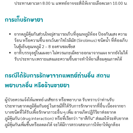
ประทานยาเวลา 8.00 น. แพทย์อาจจะสั่งให้เจาะเลือดเวลา 10.00 น.
การเก็บรักษายา
ยากดภูมิคุ้มกันส่วนใหญ่สามารถเก็บที่อุณหภูมิห้อง ป้องกันแสง ความ
ร้อน หรือความชื้น ยกเว้นยาไซโรลิมัส (Sirolimus) ชนิดน้ำ ที่ต้องเก็บ
ในตู้เย็นอุณหภูมิ 2 – 8 องศาเซลเซียส
ยาที่บรรจุอยู่ในแผงยา ไม่ควรแกะเม็ดยาออกมาจากแผง หากยังไม่ได้
รับประทาน เพราะแสงและความชื้นอาจทำให้ยาเสื่อมคุณภาพได้
กรณีได้รับการรักษาจากแพทย์ท่านอื่น สถาน
พยาบาลอื่น หรือร้านขายยา
ผู้ป่วยควรแจ้งให้แพทย์ เภสัชกร หรือพยาบาล รับทราบว่าท่านรับ
ประทานยากดภูมิคุ้มกันอยู่ ในกรณีที่ได้รับการรักษาจากที่อื่น เนื่องจากยา
บางชนิดที่ได้รับเพื่อรักษาภาวะอื่น ๆ เพิ่ม อาจเกิดปฏิกิริยาต่อยากด
ภูมิคุ้มกัน (drug interaction) หรือที่เรียกว่า “ยาตีกัน” ส่งผลให้ระดับยากด
ภูมิคุ้มกันเพิ่มขึ้นหรือลดลงได้ จะได้มีการตรวจสอบการให้ยาให้ถูกต้อง