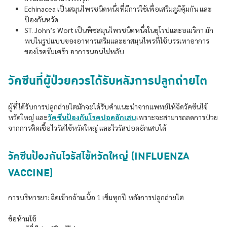
Echinacea เป็นสมุนไพรชนิดหนึ่งที่มีการใช้เพื่อเสริมภูมิคุ้มกัน และ
ป้องกันหวัด
ST. John’s Wort เป็นพืชสมุนไพรชนิดหนึ่งในยุโรปและอเมริกา มัก
พบในรูปแบบของอาหารเสริมและยาสมุนไพรที่ใช้บรรเทาอาการ
ของโรคซึมเศร้า อาการนอนไม่หลับ
วัคซีนที่ผู้ป่วยควรได้รับหลังการปลูกถ่ายไต
ผู้ที่ได้รับการปลูกถ่ายไตมักจะได้รับคำแนะนำจากแพทย์ให้ฉีดวัคซีนไข้
หวัดใหญ่ และ
วัคซีนป้องกันโรคปอดอักเสบ
เพราะจะสามารถลดการป่วย
จากการติดเชื้อไวรัสไข้หวัดใหญ่ และไวรัสปอดอักเสบได้
วัคซีนป้องกันไวรัสไข้หวัดใหญ่ (INFLUENZA
VACCINE)
การบริหารยา: ฉีดเข้ากล้ามเนื้อ 1 เข็มทุกปี หลังการปลูกถ่ายไต
ข้อห้ามใช้