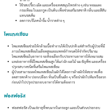
ใช้รสเปรี้ยว เผ็ด และเครื่องเทศสมุนไพรต่าง ๆ เช่น หอมแดง
กระเทียม ใบมะกรูด เป็นต้น เพื่อช่วยเสริมรสชาติ กลิ่น และสีสัน
แทนรสเค็ม
ลดการบริโภคน้ำจิ้ม น้ำราดต่าง ๆ
โพแทสเซียม
โพแทสเซียมช่วยให้กล้ามเนื้อทำงานได้เป็นปกติ แต่สำหรับผู้ป่วยที่มี
ภาวะโพแทสเซียมในเลือดสูงและแพทย์กำหนดให้จำกัดปริมาณ
โพแทสเซียมในอาหาร จะต้องเลือกรับประทานอาหารให้เหมาะสม
แหล่งอาหารที่มีโพแทสเซียมสูง ได้แก่ ผัก ผลไม้ นม ธัญพืช และเครื่อง
ปรุงรสบางชนิดที่เสริมโพแทสเซียม
ผู้ป่วยสามารถลดโพแทสเซียมในผักได้โดยการล้างผักให้สะอาดเพื่อ
ลดสารตกค้าง ปอกเปลือก หั่นเป็นชิ้นเล็ก ๆ หรือนำผักไปต้มหรือลวก
ก่อนนำไปปรุงประกอบอาหารได้ตามต้องการ
ฟอสฟอรัส
ฟอสฟอรัส เป็นแร่ธาตุที่พบมากในกระดูก และเป็นส่วนประกอบ