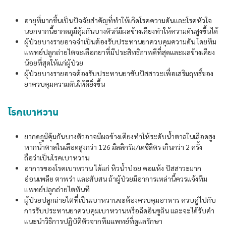
อายุที่มากขึ้นเป็นปัจจัยสำคัญที่ทำให้เกิดโรคความดันและโรคหัวใจ
นอกจากนี้ยากดภูมิคุ้มกันบางตัวก็มีผลข้างเคียงทำให้ความดันสูงขึ้นได้
ผู้ป่วยบางรายอาจจำเป็นต้องรับประทานยาควบคุมความดัน โดยทีม
แพทย์ปลูกถ่ายไตจะเลือกยาที่มีประสิทธิภาพดีที่สุดและผลข้างเคียง
น้อยที่สุดให้แก่ผู้ป่วย
ผู้ป่วยบางรายอาจต้องรับประทานยาขับปัสสาวะเพื่อเสริมฤทธิ์ของ
ยาควบคุมความดันให้ดียิ่งขึ้น
โรคเบาหวาน
ยากดภูมิคุ้มกันบางตัวอาจมีผลข้างเคียงทำให้ระดับน้ำตาลในเลือดสูง
หากน้ำตาลในเลือดสูงกว่า 126 มิลลิกรัม/เดซิลิตร เกินกว่า 2 ครั้ง
ถือว่าเป็นโรคเบาหวาน
อาการของโรคเบาหวาน ได้แก่ หิวน้ำบ่อย คอแห้ง ปัสสาวะมาก
อ่อนเพลีย ตาพร่า และสับสน ถ้าผู้ป่วยมีอาการเหล่านี้ควรแจ้งทีม
แพทย์ปลูกถ่ายไตทันที
ผู้ป่วยปลูกถ่ายไตที่เป็นเบาหวานจะต้องควบคุมอาหาร ควบคู่ไปกับ
การรับประทานยาควบคุมเบาหวานหรือฉีดอินซูลิน และจะได้รับคำ
แนะนำวิธิการปฏิบัติตัวจากทีมแพทย์ที่ดูแลรักษา