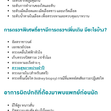
ระดับยากดภูมิคุ้มกัน
ระดับการทำงานของไตและตับ
ระดับเม็ดเลือดแดง เม็ดเลือดขาว และเกร็ดเลือด
ระดับน้ำตาลในเลือด เพื่อตรวจหาและควบคุมเบาหวาน
การตรวจพิเศษที่อาจมีการตรวจเพิ่มเติม มีอะไรบ้าง?
อัลตราซาวนด์
เอกซเรย์ปอด
ตรวจคลื่นไฟฟ้าหัวใจ
เก็บตรวจปัสสาวะ 24 ชั่วโมง
ตรวจหามะเร็งต่าง ๆ
ตรวจสุขภาพประจำปี
ตรวจภายใน (สำหรับสตรี)
ตรวจชิ้นเนื้อไต (kidney biopsy) กรณีที่แพทย์สงสัยภาวะปฏิเสธไต
อาการผิดปกติที่ต้องมาพบแพทย์ก่อนนัด
มีไข้สูง หนาวสั่น
ปัสสาวะแสบขัด ขุ่น มีเลือดปน