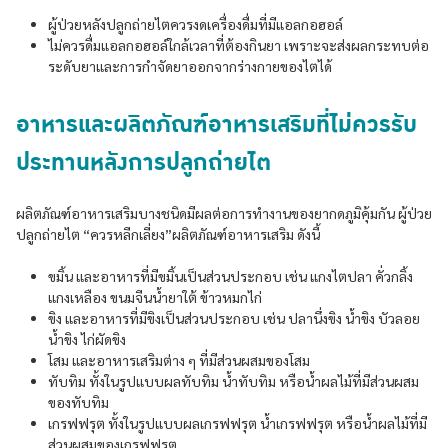
ผู้ป่วยหลังปลูกถ่ายไตควรงดเครื่องดื่มที่มีแอลกอฮอล์
ไม่ควรดื่มแอลกอฮอล์ใกล้เวลาที่ต้องกินยา เพราะจะส่งผลกระทบต่อ
ระดับยาและการกำจัดยาออกจากร่างกายของไตได้
อาหารและผลิตภัณฑ์อาหารเสริมที่ไม่ควรรับ
ประทานหลังการปลูกถ่ายไต
ผลิตภัณฑ์อาหารเสริมบางชนิดมีผลต่อการทำงานของยากดภูมิคุ้มกัน ผู้ป่วย
ปลูกถ่ายไต “ควรหลีกเลี่ยง”ผลิตภัณฑ์อาหารเสริม ดังนี้
ขมิ้น และอาหารที่มีขมิ้นเป็นส่วนประกอบ เช่น แกงไตปลา คั่วกลิ้ง
แกงเหลือง ขนมจีนน้ำยาใต้ ข้าวหมกไก่
ขิง และอาหารที่มีขิงเป็นส่วนประกอบ เช่น ปลานึ่งขิง น้ำขิง บัวลอย
น้ำขิง ไก่ผัดขิง
โสม และอาหารเสริมต่าง ๆ ที่มีส่วนผสมของโสม
ทับทิม ทั้งในรูปแบบผลทับทิม น้ำทับทิม หรือน้ำผลไม้ที่มีส่วนผสม
ของทับทิม
เกรฟฟรุต ทั้งในรูปแบบผลเกรฟฟรุต น้ำเกรฟฟรุต หรือน้ำผลไม้ที่มี
ส่วนผสมของเกรฟฟรุต