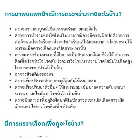
การมาพบแพทย์จะมีการตรวจร่างกายอะไรบ้าง?
ตรวจความสมบูรณ์แข็งแรงของร่างกายและจิตใจ
ตรวจการทำงานของไตใหม่ ในบางกรณีอาจมีความผิดปกติจากการ
ต่อต้านไตใหม่หรือจากโรคเก่ากำเริบแต่ไม่แสดงอาการ โดยจะพบได้
เฉพาะเมื่อตรวจเลือดและปัสสาวะเท่านั้น
ภาวะแทรกซ้อนต่าง ๆ ที่มีโอกาสเป็นอันตรายถึงแก่ชีวิตได้ เช่น การ
ติดเชื้อ โรคหัวใจ โรคตับ โรคมะเร็ง โรงเบาหวาน โรคไขมันในเลือดสูง
โรคกระเพาะ/ลำไส้ เป็นต้น
อาการข้างเคียงของยา
ตรวจเพื่อปรับระดับยากดภูมิคุ้มกันให้เหมาะสม
ตรวจเพื่อปรับยาตัวอื่น ๆ ให้เหมาะสม เช่น ยาลดความดัน ยาเบา
หวาน ยาลดไขมัน ยาโรคหัวใจ เป็นต้น
ตรวจปัสสาวะ เพื่อดูสิ่งผิดปกติในปัสสาวะ เช่น เม็ดเลือดขาว เม็ด
เลือดแดง ไข่ขาว โรคติดเชื้อ เป็นต้น
มีการตรวจเลือดเพื่อดูอะไรบ้าง?