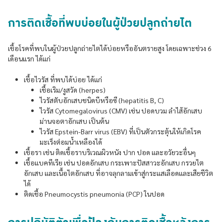
การติดเชื้อที่พบบ่อยในผู้ป่วยปลูกถ่ายไต
เชื้อโรคที่พบในผู้ป่วยปลูกถ่ายไตได้บ่อยหรืออันตรายสูง โดยเฉพาะช่วง 6
เดือนแรก ได้แก่
เชื้อไวรัส ที่พบได้บ่อย ได้แก่
เชื้อเริม/งูสวัด (herpes)
ไวรัสตับอักเสบชนิดบีหรือซี (hepatitis B, C)
ไวรัส Cytomegalovirus (CMV) เช่น ปอดบวม ลำไส้อักเสบ
ม่านจอตาอักเสบ เป็นต้น
ไวรัส Epstein-Barr virus (EBV) ที่เป็นตัวกระตุ้นให้เกิดโรค
มะเร็งต่อมน้ำเหลืองได้
เชื้อรา เช่น ติดเชื้อราบริเวณผิวหนัง ปาก ปอด และอวัยวะอื่นๆ
เชื้อแบคทีเรีย เช่น ปอดอักเสบ กระเพาะปัสสาวะอักเสบ กรวยไต
อักเสบ และเนื้อไตอักเสบ ที่อาจลุกลามเข้าสู่กระแสเลือดและเสียชีวิต
ได้
ติดเชื้อ Pneumocystis pneumonia (PCP) ในปอด