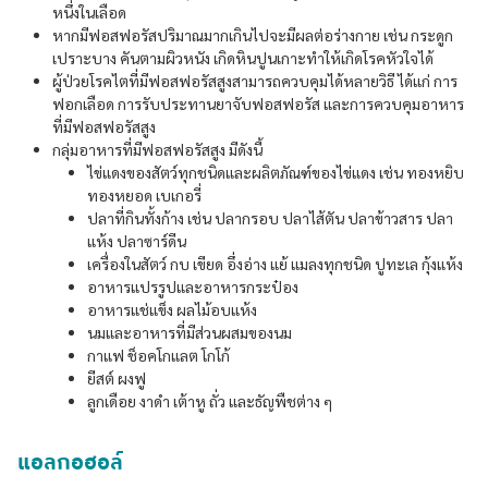
หนึ่งในเลือด
หากมีฟอสฟอรัสปริมาณมากเกินไปจะมีผลต่อร่างกาย เช่น กระดูก
เปราะบาง คันตามผิวหนัง เกิดหินปูนเกาะทำให้เกิดโรคหัวใจได้
ผู้ป่วยโรคไตที่มีฟอสฟอรัสสูงสามารถควบคุมได้หลายวิธี ได้แก่ การ
ฟอกเลือด การรับประทานยาจับฟอสฟอรัส และการควบคุมอาหาร
ที่มีฟอสฟอรัสสูง
กลุ่มอาหารที่มีฟอสฟอรัสสูง มีดังนี้
ไข่แดงของสัตว์ทุกชนิดและผลิตภัณฑ์ของไข่แดง เช่น ทองหยิบ
ทองหยอด เบเกอรี่
ปลาที่กินทั้งก้าง เช่น ปลากรอบ ปลาไส้ตัน ปลาข้าวสาร ปลา
แห้ง ปลาซาร์ดีน
เครื่องในสัตว์ กบ เขียด อึ่งอ่าง แย้ แมลงทุกชนิด ปูทะเล กุ้งแห้ง
อาหารแปรรูปและอาหารกระป๋อง
อาหารแช่แข็ง ผลไม้อบแห้ง
นมและอาหารที่มีส่วนผสมของนม
กาแฟ ช็อคโกแลต โกโก้
ยีสต์ ผงฟู
ลูกเดือย งาดำ เต้าหู ถั่ว และธัญพืชต่าง ๆ
แอลกอฮอล์