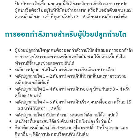
ป้องกันการติดเชื้อ นอกจากนี้ยังต้องระวังการเข้าสังคม การพบปะ
ผู้คนหรือต้องไปอยู่ในที่ที่มีคนจำนวนมาก หรือที่แออัดคับแคบ และ
ควรหลีกเลี่ยงการเข้าที่ชุมชนในช่วง 3 – 6 เดือนแรกหลังการผ่าตัด
การออกกำลังกายสำหรับผู้ป่วยปลูกถ่ายไต
ผู้ป่วยปลูกถ่ายไตทุกคนต้องออกกำลังกายให้สม่ำเสมอ การออกกำลัง
กายจะช่วยในการลดความเครียด ลดไขมัน ช่วยให้กล้ามเนื้อหัวใจ
ทำงานดีขึ้น และช่วยลดความดันได้
หลังการปลูกถ่ายไตในสัปดาห์แรก ควรยืน เดินรอบ ๆ เตียง
หลังปลูกถ่ายไต 1 – 2 สัปดาห์ ควรเดินให้มากขึ้นและสามารถช่วย
เหลือตนเองได้เต็มที่
หลังปลูกถ่ายไต 2 – 4 สัปดาห์ ควรเดินรอบ ๆ บ้าน วันละ 3 – 4 ครั้ง
ครั้งละ 15 นาที
หลังปลูกถ่ายไต 4 – 6 สัปดาห์ ควรเดินเร็ว ๆ จนเหงื่อออก ครั้งละ 15
– 30 นาที วันละ 1 – 2 ครั้ง
หลังปลูกถ่ายไต 6 สัปดาห์ สามารถออกกำลังกายได้ตามปกติ
เล่นกีฬาที่เหมาะสม ได้แก่ เต้นแอโรบิค ปิงปอง วิ่ง ว่ายน้ำ
กีฬาที่ควรหลีกเลี่ยง ได้แก่ ชกมวย ยูโด มวยปล้ำ รักบี้ ฟุตบอล และ
กีฬาอื่น ๆ ที่มีการปะทะหรือชนกัน เป็นต้น