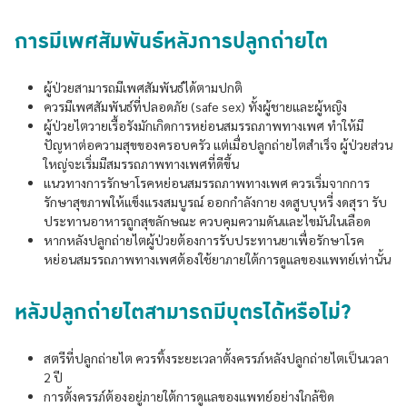
การมีเพศสัมพันธ์หลังการปลูกถ่ายไต
ผู้ป่วยสามารถมีเพศสัมพันธ์ได้ตามปกติ
ควรมีเพศสัมพันธ์ที่ปลอดภัย (safe sex) ทั้งผู้ชายและผู้หญิง
ผู้ป่วยไตวายเรื้อรังมักเกิดการหย่อนสมรรถภาพทางเพศ ทำให้มี
ปัญหาต่อความสุขของครอบครัว แต่เมื่อปลูกถ่ายไตสำเร็จ ผู้ป่วยส่วน
ใหญ่จะเริ่มมีสมรรถภาพทางเพศที่ดีขึ้น
แนวทางการรักษาโรคหย่อนสมรรถภาพทางเพศ ควรเริ่มจากการ
รักษาสุขภาพให้แข็งแรงสมบูรณ์ ออกกำลังกาย งดสูบบุหรี่ งดสุรา รับ
ประทานอาหารถูกสุขลักษณะ ควบคุมความดันและไขมันในเลือด
หากหลังปลูกถ่ายไตผู้ป่วยต้องการรับประทานยาเพื่อรักษาโรค
หย่อนสมรรถภาพทางเพศต้องใช้ยาภายใต้การดูแลของแพทย์เท่านั้น
หลังปลูกถ่ายไตสามารถมีบุตรได้หรือไม่?
สตรีที่ปลูกถ่ายไต ควรทิ้งระยะเวลาตั้งครรภ์หลังปลูกถ่ายไตเป็นเวลา
2 ปี
การตั้งครรภ์ต้องอยู่ภายใต้การดูแลของแพทย์อย่างใกล้ชิด