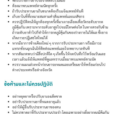
พกใบรายการยาประจำติดตัวไว้เสมอ
ต้องมาพบแพทย์ตามนัดทุกครั้ง
ถ้ารับประทานยาเกินขนาดต้องรีบแจ้งแพทย์ทันที
เก็บยาในที่ที่เหมาะสมตามคำสั่งแพทย์และเภสัชกร
ควรปฏิบัติตนให้ถูกต้องทุกครั้งที่มาเจาะเลือดเพื่อวัดระดับยากด
ภูมิคุ้มกัน เพราะหากระดับยาสูงไปจะมีโทษต่อไต ในทางตรงกันข้าม
ถ้าระดับยาต่ำไปก็ทำให้การกดภูมิคุ้มกันของร่างกายไม่ได้ผล ซึ่งอาจ
เกิดภาวะปฏิเสธไตใหม่ได้
หากมีอาการข้างเคียงใหม่ ๆ จากการรับประทานยา หรือมีภาวะ
แทรกซ้อนฉุกเฉินให้ติดต่อแพทย์และโรงพยาบาลทันที
หากสังเกตพบว่ามีสิ่งปกติใด ๆ เกิดขึ้น ให้จดบันทึกไว้พร้อมวันและ
เวลา แล้วแจ้งให้แพทย์ที่ดูแลทราบเมื่อมาพบแพทย์ตามนัด
ควรวางแผนล่วงหน้าก่อนยาจะหมดและเตรียมยาให้พร้อมก่อนไป
ต่างประเทศหรือต่างจังหวัด
ข้อห้ามและไม่ควรปฏิบัติ
อย่าหยุดยาหรือปรับยาเองเด็ดขาด
อย่ารับประทานยาที่หมดอายุแล้ว
อย่าให้ผู้อื่นรับประทานยาของตน
ไม่ควรขาดยาที่รับประทานประจำ โดยเฉพาะอย่างยิ่งยากดภูมิคุ้มกัน