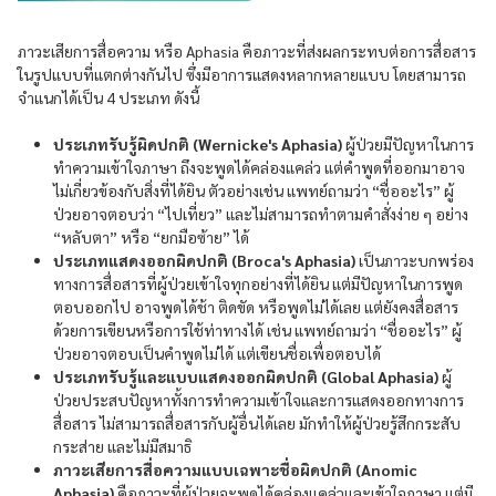
ภาวะเสียการสื่อความ หรือ Aphasia คือภาวะที่ส่งผลกระทบต่อการสื่อสาร
ในรูปแบบที่แตกต่างกันไป ซึ่งมีอาการแสดงหลากหลายแบบ โดยสามารถ
จำแนกได้เป็น 4 ประเภท ดังนี้
ประเภทรับรู้ผิดปกติ (Wernicke's Aphasia)
ผู้ป่วยมีปัญหาในการ
ทำความเข้าใจภาษา ถึงจะพูดได้คล่องแคล่ว แต่คำพูดที่ออกมาอาจ
ไม่เกี่ยวข้องกับสิ่งที่ได้ยิน ตัวอย่างเช่น แพทย์ถามว่า “ชื่ออะไร” ผู้
ป่วยอาจตอบว่า “ไปเที่ยว” และไม่สามารถทำตามคำสั่งง่าย ๆ อย่าง
“หลับตา” หรือ “ยกมือซ้าย” ได้
ประเภทแสดงออกผิดปกติ (Broca's Aphasia)
เป็นภาวะบกพร่อง
ทางการสื่อสารที่ผู้ป่วยเข้าใจทุกอย่างที่ได้ยิน แต่มีปัญหาในการพูด
ตอบออกไป อาจพูดได้ช้า ติดขัด หรือพูดไม่ได้เลย แต่ยังคงสื่อสาร
ด้วยการเขียนหรือการใช้ท่าทางได้ เช่น แพทย์ถามว่า “ชื่ออะไร” ผู้
ป่วยอาจตอบเป็นคำพูดไม่ได้ แต่เขียนชื่อเพื่อตอบได้
ประเภทรับรู้และแบบแสดงออกผิดปกติ (Global Aphasia)
ผู้
ป่วยประสบปัญหาทั้งการทำความเข้าใจและการแสดงออกทางการ
สื่อสาร ไม่สามารถสื่อสารกับผู้อื่นได้เลย มักทำให้ผู้ป่วยรู้สึกกระสับ
กระส่าย และไม่มีสมาธิ
ภาวะเสียการสื่อความแบบเฉพาะชื่อผิดปกติ (Anomic
Aphasia)
คือภาวะที่ผู้ป่วยจะพูดได้คล่องแคล่วและเข้าใจภาษา แต่มี