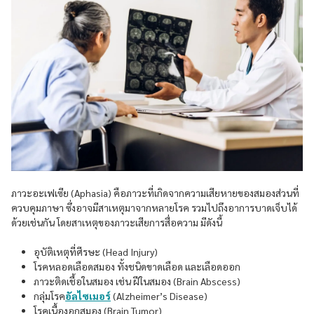
ภาวะอะเฟเซีย (Aphasia) คือภาวะที่เกิดจากความเสียหายของสมองส่วนที่
ควบคุมภาษา ซึ่งอาจมีสาเหตุมาจากหลายโรค รวมไปถึงอาการบาดเจ็บได้
ด้วยเช่นกัน โดยสาเหตุของภาวะเสียการสื่อความ มีดังนี้
อุบัติเหตุที่ศีรษะ (Head Injury)
โรคหลอดเลือดสมอง ทั้งชนิดขาดเลือด และเลือดออก
ภาวะติดเชื้อในสมอง เช่น ฝีในสมอง (Brain Abscess)
กลุ่มโรค
อัลไซเมอร์
(Alzheimer’s Disease)
โรคเนื้องอกสมอง (Brain Tumor)