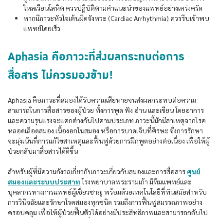
ไหลเวียนโลหิต ควรปฏิบัติตามคำแนะนำของแพทย์อย่างเคร่งครัด
หากมีภาวะหัวใจเต้นผิดจังหวะ (Cardiac Arrhythmia) ควรรีบเข้าพบ
แพทย์โดยเร็ว
Aphasia คือภาวะที่ส่งผลกระทบต่อการ
สื่อสาร ไม่ควรมองข้าม!
Aphasia คือภาวะที่สมองได้รับความเสียหายจนส่งผลกระทบต่อความ
สามารถในการสื่อสารของผู้ป่วย ทั้งการพูด ฟัง อ่าน และเขียน โดยอาการ
และความรุนแรงจะแตกต่างกันไปตามประเภท ภาวะนี้มักมีสาเหตุจากโรค
หลอดเลือดสมอง เนื้องอกในสมอง หรือการบาดเจ็บที่ศีรษะ ซึ่งการรักษา
จะมุ่งเน้นที่การแก้ไขสาเหตุและฟื้นฟูด้วยการฝึกพูดอย่างต่อเนื่อง เพื่อให้ผู้
ป่วยกลับมาสื่อสารได้ดีขึ้น
สำหรับผู้ที่มีความกังวลเกี่ยวกับภาวะเกี่ยวกับสมองและการสื่อสาร
ศูนย์
สมองและระบบประสาท
โรงพยาบาลพระรามเก้า มีทีมแพทย์และ
บุคลากรทางการแพทย์ผู้เชี่ยวชาญ พร้อมด้วยเทคโนโลยีที่ทันสมัยสำหรับ
การวินิจฉัยและรักษาโรคสมองทุกชนิด รวมถึงการฟื้นฟูสมรรถภาพอย่าง
ครอบคลุม เพื่อให้ผู้ป่วยฟื้นตัวได้อย่างมีประสิทธิภาพและสามารถกลับไป