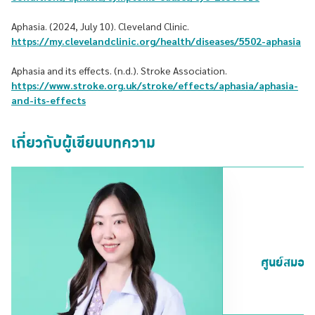
Aphasia. (2024, July 10). Cleveland Clinic.
https://my.clevelandclinic.org/health/diseases/5502-aphasia
Aphasia and its effects. (n.d.). Stroke Association.
https://www.stroke.org.uk/stroke/effects/aphasia/aphasia-
and-its-effects
เกี่ยวกับผู้เขียนบทความ
ศูนย์สมอ