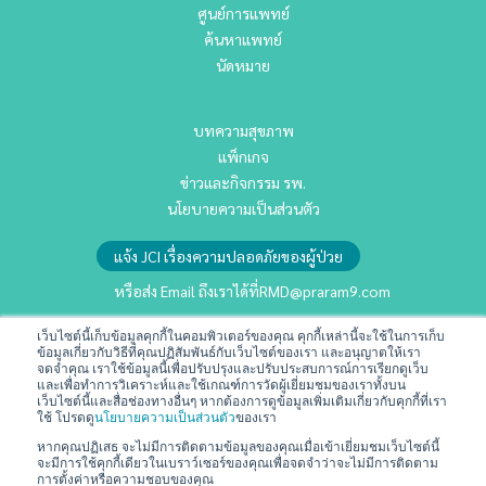
ศูนย์การแพทย์
ค้นหาแพทย์
นัดหมาย
บทความสุขภาพ
แพ็กเกจ
ข่าวและกิจกรรม รพ.
นโยบายความเป็นส่วนตัว
แจ้ง JCI เรื่องความปลอดภัยของผู้ป่วย
หรือส่ง Email ถึงเราได้ที่
RMD@praram9.com
เว็บไซต์นี้เก็บข้อมูลคุกกี้ในคอมพิวเตอร์ของคุณ คุกกี้เหล่านี้จะใช้ในการเก็บ
ข้อมูลเกี่ยวกับวิธีที่คุณปฏิสัมพันธ์กับเว็บไซต์ของเรา และอนุญาตให้เรา
นักลงทุนสัมพันธ์
จดจำคุณ เราใช้ข้อมูลนี้เพื่อปรับปรุงและปรับประสบการณ์การเรียกดูเว็บ
การพัฒนาอย่างยั่งยืน
และเพื่อทำการวิเคราะห์และใช้เกณฑ์การวัดผู้เยี่ยมชมของเราทั้งบน
เว็บไซต์นี้และสื่อช่องทางอื่นๆ หากต้องการดูข้อมูลเพิ่มเติมเกี่ยวกับคุกกี้ที่เรา
ร่วมงานกับเรา
ใช้ โปรดดู
นโยบายความเป็นส่วนตัว
ของเรา
ติดต่อเรา
หากคุณปฏิเสธ จะไม่มีการติดตามข้อมูลของคุณเมื่อเข้าเยี่ยมชมเว็บไซต์นี้
จะมีการใช้คุกกี้เดียวในเบราว์เซอร์ของคุณเพื่อจดจำว่าจะไม่มีการติดตาม
ข้อกำหนดและเงื่อนไข
การตั้งค่าหรือความชอบของคุณ