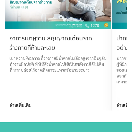
อาการเบาหวาน สัญญาณเตือนจาก
ปากกา
ร่างกายที่ห้ามละเลย
อย่างม
เบาหวาน คือภาวะที่ร่างกายมีน้ำตาลในเลือดสูงจากอินซูลิน
ปากกาลด
ทำงานผิดปกติ ทำให้ดึงน้ำตาลไปใช้เป็นพลังงานได้ไม่เต็ม
ผู้ที่มี
ที่ หากปล่อยไว้อาจเกิดภาวะแทรกซ้อนระยะยาว
ของแพทย
ออกกำลัง
เหมาะสม
อ่านเพิ่มเติม
อ่านเพิ่ม