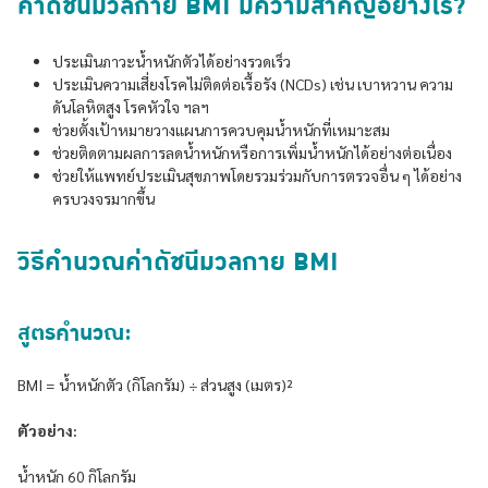
ค่าดัชนีมวลกาย BMI มีความสำคัญอย่างไร?
ประเมินภาวะน้ำหนักตัวได้อย่างรวดเร็ว
ประเมินความเสี่ยงโรคไม่ติดต่อเรื้อรัง (NCDs) เช่น เบาหวาน ความ
ดันโลหิตสูง โรคหัวใจ ฯลฯ
ช่วยตั้งเป้าหมายวางแผนการควบคุมน้ำหนักที่เหมาะสม
ช่วยติดตามผลการลดน้ำหนักหรือการเพิ่มน้ำหนักได้อย่างต่อเนื่อง
ช่วยให้แพทย์ประเมินสุขภาพโดยรวมร่วมกับการตรวจอื่น ๆ ได้อย่าง
ครบวงจรมากขึ้น
วิธีคำนวณค่าดัชนีมวลกาย BMI
สูตรคำนวณ:
BMI = น้ำหนักตัว (กิโลกรัม) ÷ ส่วนสูง (เมตร)²
ตัวอย่าง:
น้ำหนัก 60 กิโลกรัม