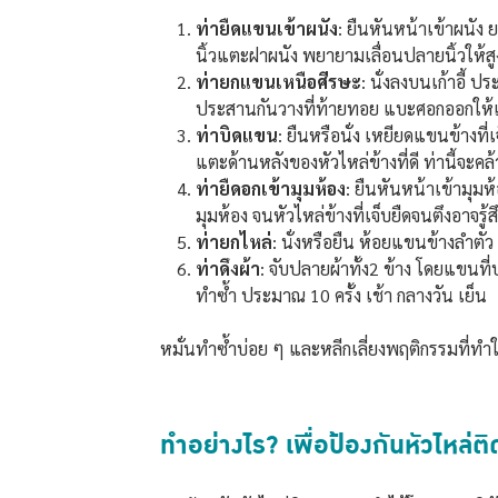
ท่ายืดแขนเข้าผนัง
: ยืนหันหน้าเข้าผนัง
นิ้วแตะฝาผนัง พยายามเลื่อนปลายนิ้วให้สูง
ท่ายกแขนเหนือศีรษะ
: นั่งลงบนเก้าอี้ 
ประสานกันวางที่ท้ายทอย แบะศอกออกให้เต
ท่าบิดแขน
: ยืนหรือนั่ง เหยียดแขนข้างที่เ
แตะด้านหลังของหัวไหล่ข้างที่ดี ท่านี้จะคล
ท่ายืดอกเข้ามุมห้อง
: ยืนหันหน้าเข้ามุม
มุมห้อง จนหัวไหล่ข้างที่เจ็บยืดจนตึงอาจรู้ส
ท่ายกไหล่
: นั่งหรือยืน ห้อยแขนข้างลำตั
ท่าดึงผ้า
: จับปลายผ้าทั้ง2 ข้าง โดยแขนที่
ทำซ้ำ ประมาณ 10 ครั้ง เช้า กลางวัน เย็น
หมั่นทำซ้ำบ่อย ๆ และหลีกเลี่ยงพฤติกรรมที่ทำให
ทำอย่างไร? เพื่อป้องกันหัวไหล่ติ