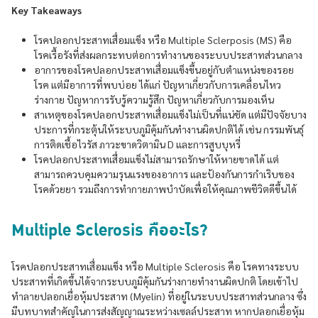
Key Takeaways
โรคปลอกประสาทเสื่อมแข็ง หรือ Multiple Sclerposis (MS) คือ
โรคเรื้อรังที่ส่งผลกระทบต่อการทำงานของระบบประสาทส่วนกลาง
อาการของโรคปลอกประสาทเสื่อมแข็งขึ้นอยู่กับตำแหน่งของรอย
โรค แต่มีอาการที่พบบ่อย ได้แก่ ปัญหาเกี่ยวกับการเคลื่อนไหว
ร่างกาย ปัญหาการรับรู้ความรู้สึก ปัญหาเกี่ยวกับการมองเห็น
สาเหตุของโรคปลอกประสาทเสื่อมแข็งไม่เป็นที่แน่ชัด แต่มีปัจจัยบาง
ประการที่กระตุ้นให้ระบบภูมิคุ้มกันทำงานผิดปกติได้ เช่น กรรมพันธุ์
การติดเชื้อไวรัส ภาวะขาดวิตามิน D และการสูบบุหรี่
โรคปลอกประสาทเสื่อมแข็งไม่สามารถรักษาให้หายขาดได้ แต่
สามารถควบคุมความรุนแรงของอาการ และป้องกันการกำเริบของ
โรคด้วยยา รวมถึงการทำกายภาพบำบัดเพื่อให้คุณภาพชีวิตดีขึ้นได้
Multiple Sclerosis คืออะไร?
โรคปลอกประสาทเสื่อมแข็ง หรือ Multiple Sclerosis คือ โรคทางระบบ
ประสาทที่เกิดขึ้นได้จากระบบภูมิคุ้มกันร่างกายทำงานผิดปกติ โดยเข้าไป
ทำลายปลอกเยื่อหุ้มประสาท (Myelin) ที่อยู่ในระบบประสาทส่วนกลาง ซึ่ง
มีบทบาทสำคัญในการส่งสัญญาณระหว่างเซลล์ประสาท หากปลอกเยื่อหุ้ม