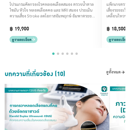
สมอง (Stroke Screening)
โปรแกรมคัดกรองโรคหลอดเลือดสมอง ตรวจน้ำตาล
แพ็กเกจตรวจค
ไขมัน หัวใจ หลอดเลือดคอ และ MRI สมอง ประเมิน
เสี่ยงระยะเริ่
ความเสี่ยง Stroke ลดโอกาสอัมพฤกษ์ อัมพาตระยะ
เคลื่อนไหวช้า 
เริ่มต้น
฿ 19,900
฿ 18,500
ดูรายละเอียด
ดูรายละเอียด
บทความที่เกี่ยวข้อง (10)
ดูทั้งหมด