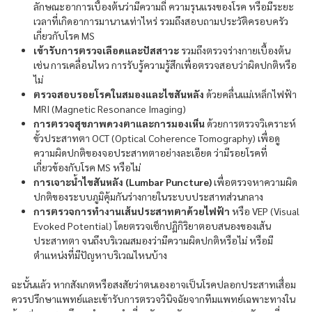
ลักษณะอาการเบื้องต้นว่ามีความถี่ ความรุนแรงของโรค หรือมีระยะ
เวลาที่เกิดอาการมานานเท่าไหร่ รวมถึงสอบถามประวัติครอบครัว
เกี่ยวกับโรค MS
เข้ารับการตรวจเลือดและปัสสาวะ
รวมถึงตรวจร่างกายเบื้องต้น
เช่น การเคลื่อนไหว การรับรู้ความรู้สึกเพื่อตรวจสอบว่าผิดปกติหรือ
ไม่
ตรวจสอบรอยโรคในสมองและไขสันหลัง
ด้วยคลื่นแม่เหล็กไฟฟ้า
MRI (Magnetic Resonance Imaging)
การตรวจสุขภาพดวงตาและการมองเห็น
ด้วยการตรวจวิเคราะห์
ขั้วประสาทตา OCT (Optical Coherence Tomography) เพื่อดู
ความผิดปกติของจอประสาทตาอย่างละเอียด ว่ามีรอยโรคที่
เกี่ยวข้องกับโรค MS หรือไม่
การเจาะน้ำไขสันหลัง (Lumbar Puncture)
เพื่อตรวจหาความผิด
ปกติของระบบภูมิคุ้มกันร่างกายในระบบประสาทส่วนกลาง
การตรวจการทำงานเส้นประสาทตาด้วยไฟฟ้า
หรือ VEP (Visual
Evoked Potential) โดยตรวจเช็กปฏิกิริยาตอบสนองของเส้น
ประสาทตา จนถึงบริเวณสมองว่ามีความผิดปกติหรือไม่ หรือมี
ตำแหน่งที่มีปัญหาบริเวณไหนบ้าง
ฉะนั้นแล้ว หากสังเกตหรือสงสัยว่าตนเองอาจเป็นโรคปลอกประสาทเสื่อม
ควรปรึกษาแพทย์และเข้ารับการตรวจวินิจฉัยจากทีมแพทย์เฉพาะทางใน