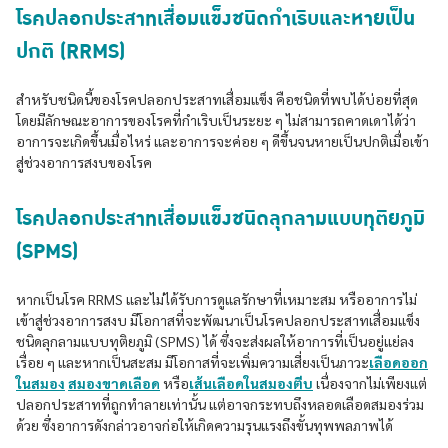
โรคปลอกประสาทเสื่อมแข็งชนิดกำเริบและหายเป็น
ปกติ (RRMS)
สำหรับชนิดนี้ของโรคปลอกประสาทเสื่อมแข็ง คือชนิดที่พบได้บ่อยที่สุด
โดยมีลักษณะอาการของโรคที่กำเริบเป็นระยะ ๆ ไม่สามารถคาดเดาได้ว่า
อาการจะเกิดขึ้นเมื่อไหร่ และอาการจะค่อย ๆ ดีขึ้นจนหายเป็นปกติเมื่อเข้า
สู่ช่วงอาการสงบของโรค
โรคปลอกประสาทเสื่อมแข็งชนิดลุกลามแบบทุติยภูมิ
(SPMS)
หากเป็นโรค RRMS และไม่ได้รับการดูแลรักษาที่เหมาะสม หรืออาการไม่
เข้าสู่ช่วงอาการสงบ มีโอกาสที่จะพัฒนาเป็นโรคปลอกประสาทเสื่อมแข็ง
ชนิดลุกลามแบบทุติยภูมิ (SPMS) ได้ ซึ่งจะส่งผลให้อาการที่เป็นอยู่แย่ลง
เรื่อย ๆ และหากเป็นสะสม มีโอกาสที่จะเพิ่มความเสี่ยงเป็นภาวะ
เลือดออก
ในสมอง
สมองขาดเลือด
หรือ
เส้นเลือดในสมองตีบ
เนื่องจากไม่เพียงแต่
ปลอกประสาทที่ถูกทำลายเท่านั้น แต่อาจกระทบถึงหลอดเลือดสมองร่วม
ด้วย ซึ่งอาการดังกล่าวอาจก่อให้เกิดความรุนแรงถึงขั้นทุพพลภาพได้