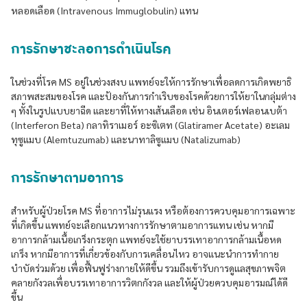
หลอดเลือด (Intravenous Immuglobulin) แทน
การรักษาชะลอการดำเนินโรค
ในช่วงที่โรค MS อยู่ในช่วงสงบ แพทย์จะให้การรักษาเพื่อลดการเกิดพยาธิ
สภาพสะสมของโรค และป้องกันการกำเริบของโรคด้วยการให้ยาในกลุ่มต่าง
ๆ ทั้งในรูปแบบยาฉีด และยาที่ให้ทางเส้นเลือด เช่น อินเตอร์เฟลอนเบต้า
(Interferon Beta) กลาทิราเมอร์ อะซิเตท (Glatiramer Acetate) อะเลม
ทุซูแมบ (Alemtuzumab) และนาทาลิซูแมบ (Natalizumab)
การรักษาตามอาการ
สำหรับผู้ป่วยโรค MS ที่อาการไม่รุนแรง หรือต้องการควบคุมอาการเฉพาะ
ที่เกิดขึ้น แพทย์จะเลือกแนวทางการรักษาตามอาการแทน เช่น หากมี
อาการกล้ามเนื้อเกร็งกระตุก แพทย์จะใช้ยาบรรเทาอาการกล้ามเนื้อหด
เกร็ง หากมีอาการที่เกี่ยวข้องกับการเคลื่อนไหว อาจแนะนำการทำกาย
บำบัดร่วมด้วย เพื่อฟื้นฟูร่างกายให้ดีขึ้น รวมถึงเข้ารับการดูแลสุขภาพจิต
คลายกังวลเพื่อบรรเทาอาการวิตกกังวล และให้ผู้ป่วยควบคุมอารมณ์ได้ดี
ขึ้น