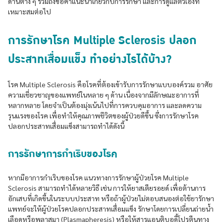
ด้านต่าง ๆ รวมถึงขอคำแนะนำเกี่ยวกับการรักษา และการดูแลตัวเองที่
เหมาะสมต่อไป
การรักษาโรค Multiple Sclerosis ปลอก
ประสาทเสื่อมแข็ง ทำอย่างไรได้บ้าง?
โรค Multiple Sclerosis คือโรคที่ต้องเข้ารับการรักษาแบบองค์รวม อาศัย
ความเชี่ยวชาญของแพทย์ในหลาย ๆ ด้าน เนื่องจากมีลักษณะอาการที่
หลากหลาย โดยจำเป็นต้องมุ่งเน้นไปที่การควบคุมอาการ และลดความ
รุนแรงของโรค เพื่อทำให้คุณภาพชีวิตของผู้ป่วยดีขึ้น ซึ่งการรักษาโรค
ปลอกประสาทเสื่อมแข็งสามารถทำได้ดังนี้
การรักษาการกำเริบของโรค
หากมีอาการกำเริบของโรค แนวทางการรักษาผู้ป่วยโรค Multiple
Sclerosis สามารถทำได้หลายวิธี เช่น การให้ยาสเตียรอยด์ เพื่อต้านการ
อักเสบที่เกิดขึ้นในระบบประสาท หรือถ้าผู้ป่วยไม่ตอบสนองต่อใช้ยารักษา
แพทย์จะให้ผู้ป่วยโรคปลอกประสาทเสื่อมแข็ง รักษาโดยการเปลี่ยนถ่ายน้ำ
เลือดหรือพลาสมา (Plasmapheresis) หรือให้สารแอนติบอดี้โปรตีนทาง