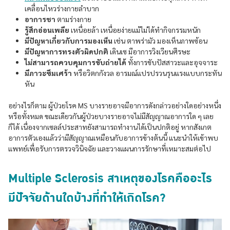
เคลื่อนไหวร่างกายลำบาก
อาการชา
ตามร่างกาย
รู้สึกอ่อนเพลีย
เหนื่อยล้า เหนื่อยง่ายแม้ไม่ได้ทำกิจกรรมหนัก
มีปัญหาเกี่ยวกับการมองเห็น
เช่น ตาพร่ามัว มองเห็นภาพซ้อน
มีปัญหาการทรงตัวผิดปกติ
เดินเซ มีอาการวิงเวียนศีรษะ
ไม่สามารถควบคุมการขับถ่ายได้
ทั้งการขับปัสสาวะและอุจจาระ
มีภาวะซึมเศร้า
หรือวิตกกังวล อารมณ์แปรปรวนรุนแรงแบบกระทัน
หัน
อย่างไรก็ตาม ผู้ป่วยโรค MS บางรายอาจมีอาการดังกล่าวอย่างใดอย่างหนึ่ง
หรือทั้งหมด ขณะเดียวกันผู้ป่วยบางรายอาจไม่มีสัญญาณอาการใด ๆ เลย
ก็ได้ เนื่องจากเซลล์ประสาทยังสามารถทำงานได้เป็นปกติอยู่ หากสังเกต
อาการตัวเองแล้วว่ามีสัญญาณเหมือนกับอาการข้างต้นนี้ แนะนำให้เข้าพบ
แพทย์เพื่อรับการตรวจวินิจฉัย และวางแผนการรักษาที่เหมาะสมต่อไป
Multiple Sclerosis สาเหตุของโรคคืออะไร
มีปัจจัยด้านใดบ้างที่ทำให้เกิดโรค?